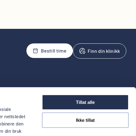
Bestill time
Finn din klinikk
tal
For behandlere
oss
Henvis
Tillat alle
uelt
osiale
inistrasjon
r nettstedet
Ikke tillat
mbinere den
om din bruk