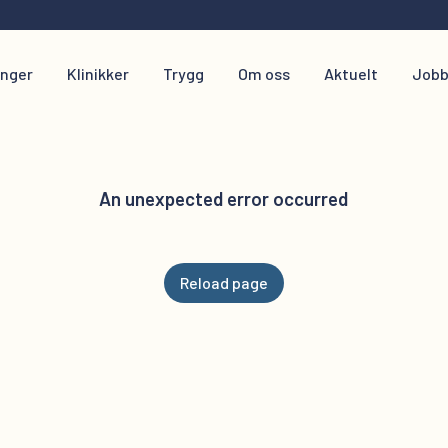
inger
Klinikker
Trygg
Om oss
Aktuelt
Jobb
An unexpected error occurred
Reload page