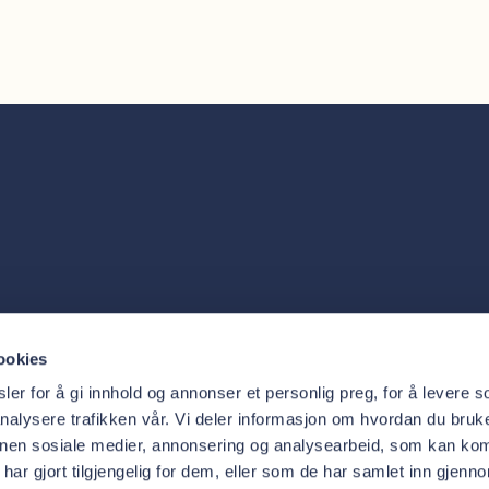
Tjenester
Oris Den
ookies
Behandlinger
Om 
Priser
Akt
er for å gi innhold og annonser et personlig preg, for å levere s
Trygg
Adm
nalysere trafikken vår. Vi deler informasjon om hvordan du bruke
nnen sosiale medier, annonsering og analysearbeid, som kan ko
ar gjort tilgjengelig for dem, eller som de har samlet inn gjenn