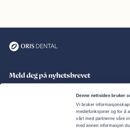
Meld deg på nyhetsbrevet
Ferske nyheter, tips til tannhelse og unike tilbud rett i
Denne nettsiden bruker c
innboksen
Vi bruker informasjonskapsl
E-postadresse
mediefunksjoner og for å a
Meld meg på
vårt med partnerne våre i
med annen informasjon du h