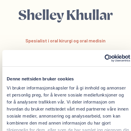
Shelley Khullar
Spesialist i oral kirurgi og oral medisin
Oris Dental Brosundet
Oris Dental Drammen
Denne nettsiden bruker cookies
shelley.khullar@orisdental.no
Vi bruker informasjonskapsler for å gi innhold og annonser
BDS FDSRCS dr.Odont/Ph.d MsC:
et personlig preg, for å levere sosiale mediefunksjoner og
for å analysere trafikken vår. Vi deler informasjon om
hvordan du bruker nettstedet vårt med partnerne våre innen
sosiale medier, annonsering og analysearbeid, som kan
BDS University of Manchester, UK, 1986
kombinere den med annen informasjon du har gjort
FDSRCS, Royal College of Surgeons, London, 1992
tilgjengelig for dem, eller som de har samlet inn gjennom din