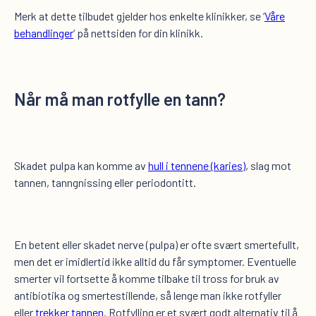
Merk at dette tilbudet gjelder hos enkelte klinikker, se ‘
Våre
behandlinger
‘ på nettsiden for din klinikk.
Når må man rotfylle en tann?
Skadet pulpa kan komme av
hull i tennene (karies)
, slag mot
tannen, tanngnissing eller periodontitt.
En betent eller skadet nerve (pulpa) er ofte svært smertefullt,
men det er imidlertid ikke alltid du får symptomer. Eventuelle
smerter vil fortsette å komme tilbake til tross for bruk av
antibiotika og smertestillende, så lenge man ikke rotfyller
eller
trekker tannen
. Rotfylling er et svært godt alternativ til å