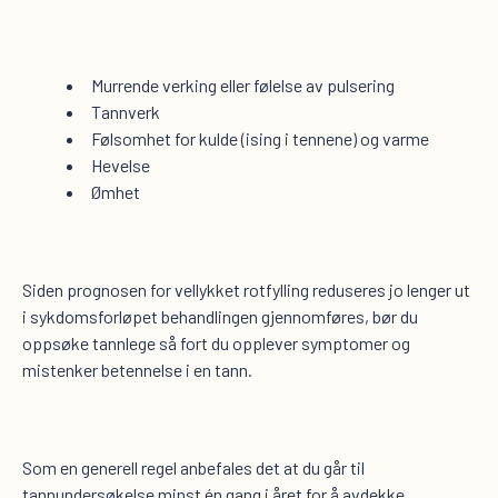
Murrende verking eller følelse av pulsering
Tannverk
Følsomhet for kulde (ising i tennene) og varme
Hevelse
Ømhet
Siden prognosen for vellykket rotfylling reduseres jo lenger ut
i sykdomsforløpet behandlingen gjennomføres, bør du
oppsøke tannlege så fort du opplever symptomer og
mistenker betennelse i en tann.
Som en generell regel anbefales det at du går til
tannundersøkelse minst én gang i året for å avdekke