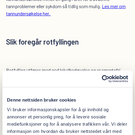
tannproblemer eller sykdom så tidlig som mulig.
Les mer om
tannundersøkelse her.
Slik foregår rotfyllingen
Rotfylling utføres med god lokalbedøvelse og er smertefri.
Behandlingen er tidkrevende og kan kreve opptil flere
oppfølgingstimer hos tannlegen.
Denne nettsiden bruker cookies
Vi bruker informasjonskapsler for å gi innhold og
Dette er forløpet i en behandling med rotfylling:
annonser et personlig preg, for å levere sosiale
mediefunksjoner og for å analysere trafikken vår. Vi deler
informasjon om hvordan du bruker nettstedet vårt med