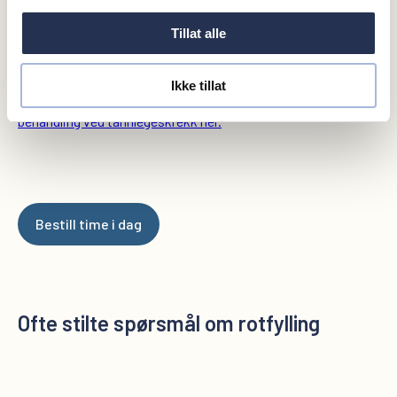
Tillat alle
I enkelte tilfeller, for eksempel ved tannlegeskrekk
(odontofobi), kan også behandling med beroligende
Ikke tillat
medikamenter eller i narkose være et alternativ.
Les mer om
behandling ved tannlegeskrekk her.
Bestill time i dag
Ofte stilte spørsmål om rotfylling