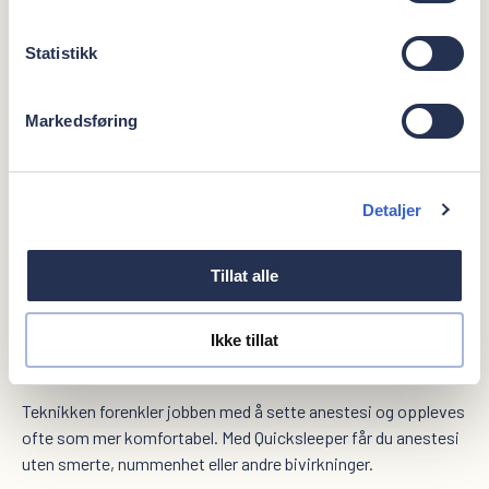
Statistikk
Datastyrt bedøvelse med digital pumpe
Markedsføring
Quick Sleeper er en datastyrt bedøvelse som gjør at kun
tennene dine blir bedøvet. Du slipper altså å miste følelsen i
Detaljer
tunge, kinn og lepper. De fleste pasienter merker ingenting
eller svært lite av denne bedøvelsen fordi kanylen på
Tillat alle
instrumentet roterer slik at stikket ikke skal kjennes. Én
injeksjon holder til å bedøve opptil seks tenner.
Ikke tillat
Teknikken forenkler jobben med å sette anestesi og oppleves
ofte som mer komfortabel. Med Quicksleeper får du anestesi
uten smerte, nummenhet eller andre bivirkninger.