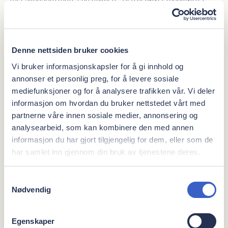
kontinuerlig mens bedøvelsen settes, med en svært tynn
kanyle, og på den måten merker pasienten svært lite til
stikket. Den ser ut som en liten penn, med en liten, tynn nål.
Denne nettsiden bruker cookies
Vi bruker informasjonskapsler for å gi innhold og
annonser et personlig preg, for å levere sosiale
Med The Wand kan vi ofte bedøve én enkelt tann uten at leppe
mediefunksjoner og for å analysere trafikken vår. Vi deler
og tunge er bedøvet i mange timer etterpå. I motsetning til en
informasjon om hvordan du bruker nettstedet vårt med
vanlig sprøyte har vi bedre kontroll og kan være enda mer
partnerne våre innen sosiale medier, annonsering og
forsiktig når vi setter bedøvelsen.
analysearbeid, som kan kombinere den med annen
informasjon du har gjort tilgjengelig for dem, eller som de
har samlet inn gjennom din bruk av tjenestene deres.
Les mer
Samtykkevalg
Nødvendig
QuickSleeper
Egenskaper