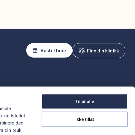
Bestill time
Finn din klinikk
tal
For behandlere
oss
Henvis
Tillat alle
uelt
osiale
inistrasjon
r nettstedet
Ikke tillat
mbinere den
om din bruk