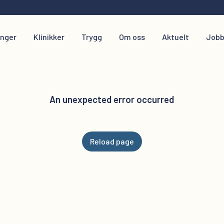
inger
Klinikker
Trygg
Om oss
Aktuelt
Jobb
An unexpected error occurred
Reload page