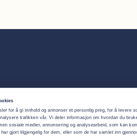
Tjenester
Oris Den
ookies
Behandlinger
Om 
Priser
Akt
er for å gi innhold og annonser et personlig preg, for å levere s
Trygg
Adm
nalysere trafikken vår. Vi deler informasjon om hvordan du bruke
nnen sosiale medier, annonsering og analysearbeid, som kan ko
ar gjort tilgjengelig for dem, eller som de har samlet inn gjenn