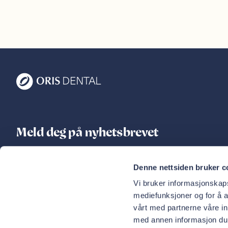
Meld deg på nyhetsbrevet
Ferske nyheter, tips til tannhelse og unike tilbud rett i
Denne nettsiden bruker c
innboksen
Vi bruker informasjonskapsl
E-postadresse
mediefunksjoner og for å a
Meld meg på
vårt med partnerne våre i
med annen informasjon du h