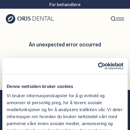
For behandlere
An unexpected error occurred
Reload page
Denne nettsiden bruker cookies
Vi bruker informasjonskapsler for å gi innhold og
annonser et personlig preg, for å levere sosiale
mediefunksjoner og for å analysere trafikken vår. Vi deler
informasjon om hvordan du bruker nettstedet vårt med
Meld deg på nyhetsbrevet
partnerne våre innen sosiale medier, annonsering og
Ferske nyheter, tips til tannhelse og unike tilbud rett i