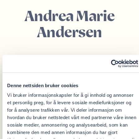
Andrea Marie
Andersen
Tannlege
Oris Dental Hvalertannlegene
Denne nettsiden bruker cookies
Oris Dental Sarpsborg
Vi bruker informasjonskapsler for å gi innhold og annonser
Utdanning
et personlig preg, for å levere sosiale mediefunksjoner og
for å analysere trafikken vår. Vi deler informasjon om
hvordan du bruker nettstedet vårt med partnerne våre innen
sosiale medier, annonsering og analysearbeid, som kan
Universitetet i Szczecin (2009–2014)
kombinere den med annen informasjon du har gjort
Spesialkompetanse i implantatprotetikk ved