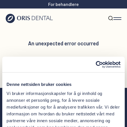
For behandlere
An unexpected error occurred
Reload page
Denne nettsiden bruker cookies
Vi bruker informasjonskapsler for å gi innhold og
annonser et personlig preg, for å levere sosiale
mediefunksjoner og for å analysere trafikken vår. Vi deler
informasjon om hvordan du bruker nettstedet vårt med
Meld deg på nyhetsbrevet
partnerne våre innen sosiale medier, annonsering og
Ferske nyheter, tips til tannhelse og unike tilbud rett i