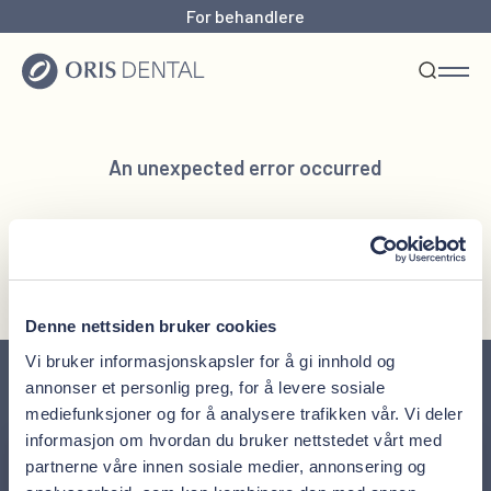
For behandlere
An unexpected error occurred
Reload page
Denne nettsiden bruker cookies
Vi bruker informasjonskapsler for å gi innhold og
annonser et personlig preg, for å levere sosiale
mediefunksjoner og for å analysere trafikken vår. Vi deler
informasjon om hvordan du bruker nettstedet vårt med
Meld deg på nyhetsbrevet
partnerne våre innen sosiale medier, annonsering og
Ferske nyheter, tips til tannhelse og unike tilbud rett i