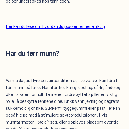
og bør undersøkes hos tannlegen.
Her kan du lese om hvordan du pusser tennene riktig
Har du tørr munn
?
Varme dager, flyreiser, aircondition og lite væske kan føre til
tørr munn på ferie. Munntørrhet kan gi ubehag, dårlig ånde og
øke risikoen for hull i tennene, fordi spyttet spiller en viktig
rolle i å beskytte tennene dine. Drikk vann jevnlig og begrens
sukkerholdig drikke. Sukkerfri tyggegummi eller pastiller kan
også hjelpe med å stimulere spyttproduksjonen. Hvis
munntørrheten ikke gir seg, eller oppleves plagsom over tid,
bør du få det undersøkt hos tannlegen.