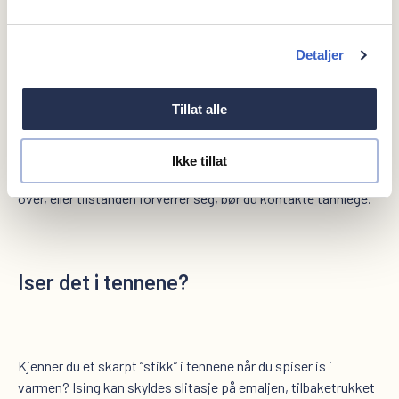
Har du en visdomstann som gjør vondt
?
Detaljer
Tillat alle
Smerter fra en visdomstann kan komme plutselig, også i
ferien. Vanlig smertestillende kan lindre midlertidig. Det er
også viktig å holde området rundt visdomstannen rent med
Ikke tillat
god munnhygiene og tannpuss. Dersom smerten ikke går
over, eller tilstanden forverrer seg, bør du kontakte tannlege.
Iser det i tennene
?
Kjenner du et skarpt “stikk” i tennene når du spiser is i
varmen? Ising kan skyldes slitasje på emaljen, tilbaketrukket