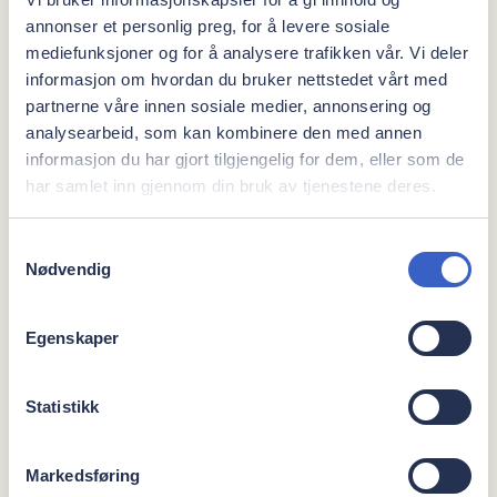
annonser et personlig preg, for å levere sosiale
mediefunksjoner og for å analysere trafikken vår. Vi deler
informasjon om hvordan du bruker nettstedet vårt med
Blør det fra tannkjøttet
?
partnerne våre innen sosiale medier, annonsering og
analysearbeid, som kan kombinere den med annen
informasjon du har gjort tilgjengelig for dem, eller som de
har samlet inn gjennom din bruk av tjenestene deres.
Når tannkjøttet blør, er det oftest fordi det er betent.
Tannkjøttbetennelse kan reverseres gjennom god
Samtykkevalg
munnhygiene og grundig rengjøring, men blir den liggende kan
Nødvendig
den i verste fall utvikle seg til en mer alvorlig
tannkjøttsykdom. Hvis blødningen vedvarer, bør du derfor få
det undersøkt hos tannlegen.
Egenskaper
Statistikk
Les mer om betennelse i tannkjøttet
Markedsføring