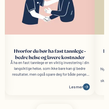
Hvorfor du bør ha fast tannlege -
Ba
bedre helse og lavere kostnader
Å ha en fast tannlege er en viktig investering i din
langsiktige helse, som ikke bare kan gi bedre
Nye o
resultater, men også spare deg for både penger
og ubehag i det lange løp.
skrem
hos
Les mer
f
tann