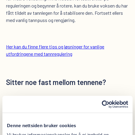
reguleringen og begynner å rotere, kan du bruke voksen du har
fått tildelt av tannlegen for å stabilisere den. Fortsett ellers
med vanlig tannpuss og rengjøring.
Her kan du finne flere tips og løsninger for vanlige
utfordringene med tannregulering
Sitter noe fast mellom tennene
?
Hvis restene fra grillmaten ikke løsner, bør du forsøke med
tanntråd eller tannbørste. Unngå å bruke skarpe gjenstander
eller å presse for hardt på området. Dersom du ikke får det
Denne nettsiden bruker cookies
løs, kan tannlegen hjelpe.
Vi bruker informasjonskapsler for å gi innhold og