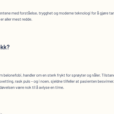
entene med forståelse, trygghet og moderne teknologi for å gjøre t
er aller mest redde.
ekk?
belonefobi, handler om en sterk frykt for sprøyter og nåler. Tilstand
tting, rask puls – og i noen, sjeldne tilfeller at pasienten besvime
døvelsen være nok til å avlyse en time.
k: