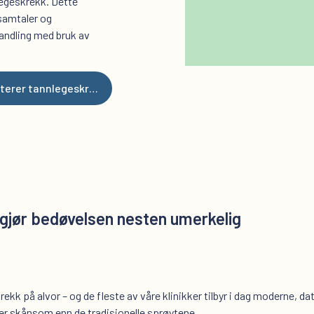
egeskrekk. Dette
 samtaler og
andling med bruk av
Lese om hvordan vi håndterer tannlegeskrekk
gjør bedøvelsen nesten umerkelig
rekk på alvor – og de fleste av våre klinikker tilbyr i dag moderne,
er skånsom enn de tradisjonelle sprøytene.