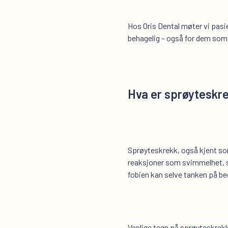
Hos Oris Dental møter vi pasi
behagelig – også for dem som 
Hva er sprøyteskr
Sprøyteskrekk, også kjent som 
reaksjoner som svimmelhet, sve
fobien kan selve tanken på be
Vanlige tegn på sprøyteskrek