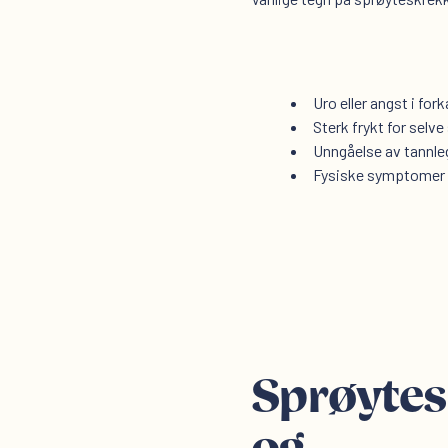
Uro eller angst i for
Sterk frykt for selv
Unngåelse av tannleg
Fysiske symptomer s
Sprøyte