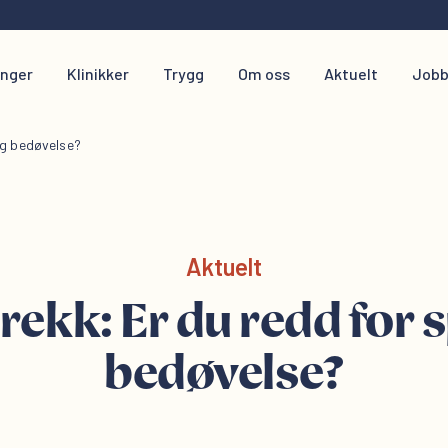
inger
Klinikker
Trygg
Om oss
Aktuelt
Jobb
og bedøvelse?
Aktuelt
ekk: Er du redd for 
bedøvelse?