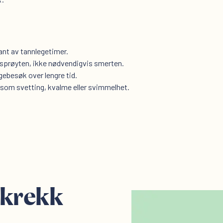
kant av tannlegetimer.
e sprøyten, ikke nødvendigvis smerten.
ebesøk over lengre tid.
om svetting, kvalme eller svimmelhet.
skrekk