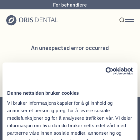
For behandlere
An unexpected error occurred
Reload page
Denne nettsiden bruker cookies
Vi bruker informasjonskapsler for å gi innhold og
annonser et personlig preg, for å levere sosiale
mediefunksjoner og for å analysere trafikken vår. Vi deler
informasjon om hvordan du bruker nettstedet vårt med
Meld deg på nyhetsbrevet
partnerne våre innen sosiale medier, annonsering og
Ferske nyheter, tips til tannhelse og unike tilbud rett i