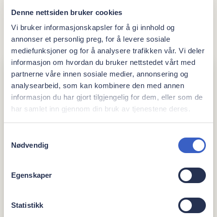
Denne nettsiden bruker cookies
De fleste som får regulering har ofte et behandlingsløp på 1,5-
Vi bruker informasjonskapsler for å gi innhold og
2 år, men dette avhenger helt av behandlingsbehovet, og kan
annonser et personlig preg, for å levere sosiale
variere fra et par måneder til flere år.
mediefunksjoner og for å analysere trafikken vår. Vi deler
informasjon om hvordan du bruker nettstedet vårt med
partnerne våre innen sosiale medier, annonsering og
Hva skjer etter man tar av
analysearbeid, som kan kombinere den med annen
informasjon du har gjort tilgjengelig for dem, eller som de
reguleringen?
Vinn tannsjekk hver
har samlet inn gjennom din bruk av tjenestene deres.
måned og motta nyheter
Samtykkevalg
Vær med i trekningen av tannsjekk til en verdi av
Nødvendig
Etter at reguleringen er tatt av vil det for de fleste være
1290 kr. Vi trekker ny vinner hver måned.
nødvendig med en plate og, eller streng på bakside av
fortennene. Dette brukes for å holde tennene på plass slik de
Egenskaper
blitt regulert. Det vil være ulikt hvor lenge det vil være behov
for dette, men for de fleste er det hensiktsmessig med minst
Ja, jeg vil delta!
Statistikk
2 år.
Du kan når som helst melde deg av vårt nyhetsbrev.