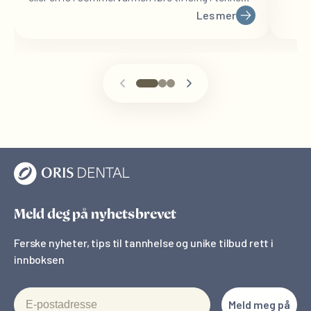
Her får du råd om hva du kan gjøre dersom noen
Les mer
av de vanligste tannproblemene oppstår – og når
du bør kontakte tannlegen.
Meld deg på nyhetsbrevet
Ferske nyheter, tips til tannhelse og unike tilbud rett i
innboksen
E-postadresse
Meld meg på