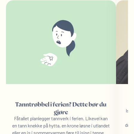
Tanntrøbbel i ferien? Dette bør du
Isin
gjøre
Ma
Fåtallet planlegger tannverk i ferien. Likevel kan
drik
en tann knekke på hytta, en krone løsne i utlandet
inn 
eller en is i sommervarmen føre til ising i tennene.