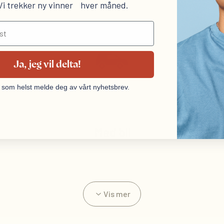
 Vi trekker ny vinner hver måned.
Ja, jeg vil delta!
 som helst melde deg av vårt nyhetsbrev.
Med bil
Vis mer
Klinikken har en stor, gra