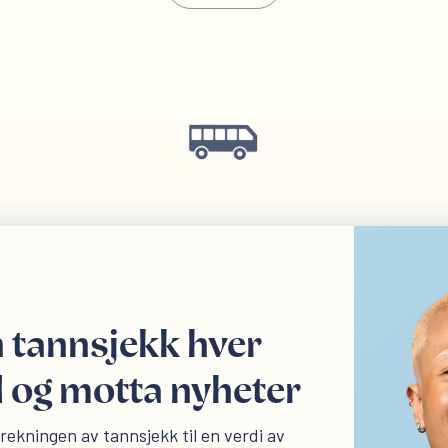
Gå av på Sandsliveien stas
Med buss
 tannsjekk hver
og motta nyheter
Vis mer
Ta buss 50E og gå av ved K
ekningen av tannsjekk til en verdi av