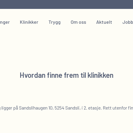
inger
Klinikker
Trygg
Om oss
Aktuelt
Jobb
Hvordan finne frem til klinikken
g
ligger på Sandslihaugen 10, 5254 Sandsli, i 2. etasje. Rett utenfor fi