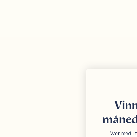
Vinn
måned 
Vær med i tr