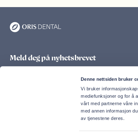
Meld deg på nyhetsbrevet
Ferske nyheter, tips til tannhelse og unike tilbud rett i
Denne nettsiden bruker c
innboksen
Vi bruker informasjonskapsl
E-postadresse
mediefunksjoner og for å a
Meld meg på
vårt med partnerne våre i
med annen informasjon du h
av tjenestene deres.