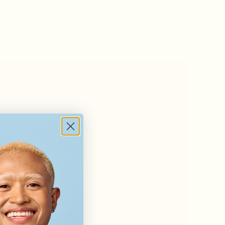
jon. Herfra er det omtrent 7 minutters gange til klin
iwi. Derfra er det kun 1 minutts gange til klinikken.