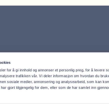
Fra Kiwi ved Sandsli (Buss
Når du går av bussen ved K
Tjenester
Oris Den
ookies
Behandlinger
Om 
Priser
Akt
er for å gi innhold og annonser et personlig preg, for å levere s
Trygg
Adm
nalysere trafikken vår. Vi deler informasjon om hvordan du bruke
nnen sosiale medier, annonsering og analysearbeid, som kan ko
ar gjort tilgjengelig for dem, eller som de har samlet inn gjenn