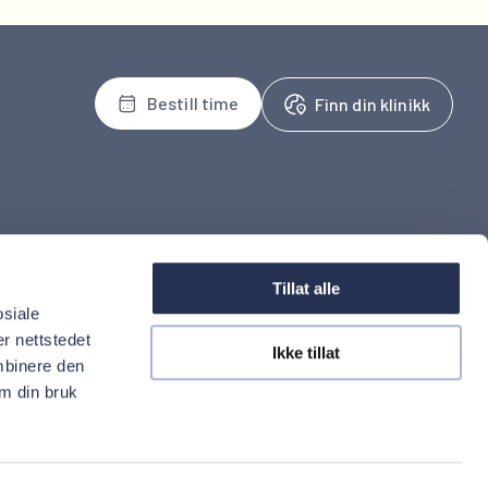
 50E):
iwi, gå oppover Sandslihaugen i retning av nummer 10. 
Bestill time
Finn din klinikk
tal
For behandlere
oss
Henvis
Tillat alle
uelt
osiale
inistrasjon
r nettstedet
Ikke tillat
mbinere den
om din bruk