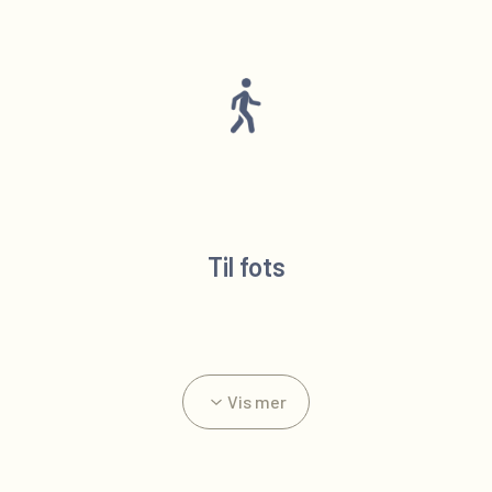
Til fots
Vis mer
Fra Sandsliveien stasjon 
Når du går av på Sandslive