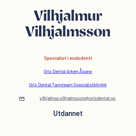
Vilhjalmur
Vilhjalmsson
Spesialist i endodonti
Oris Dental Arken Åsane
Oris Dental Tannteam Spesialistklinikk
vilhjalmur.vilhjalmsson@orisdental.no
Utdannet