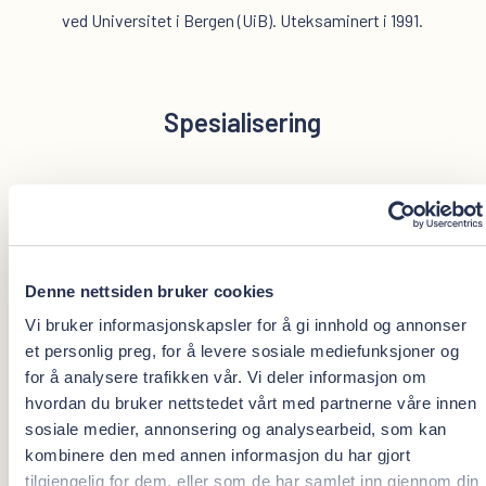
ved Universitet i Bergen (UiB). Uteksaminert i 1991.
Spesialisering
i endodonti ved Universitetet i Bergen (UiB). Uteksaminert i
2009.
Denne nettsiden bruker cookies
Vi bruker informasjonskapsler for å gi innhold og annonser
Doktorgrad i traumalogi 2011.
et personlig preg, for å levere sosiale mediefunksjoner og
for å analysere trafikken vår. Vi deler informasjon om
hvordan du bruker nettstedet vårt med partnerne våre innen
sosiale medier, annonsering og analysearbeid, som kan
Det beste med jobben er
kombinere den med annen informasjon du har gjort
tilgjengelig for dem, eller som de har samlet inn gjennom din