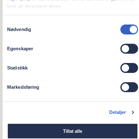
bruk av tjenestene deres.
er at jeg kan endre livskvaliteten til et menneske på en time.
Samtykkevalg
Nødvendig
Arbeidserfaring:
Egenskaper
Statistikk
1991-2005: Privat tannlege på Island
Markedsføring
2005-2009: Doktorgrad, samt undervisning ved
Universitetet i Bergen (UiB)
Detaljer
Tillat alle
2008: Spesialiststudie i rotfylling ved Universitetet i Bergen