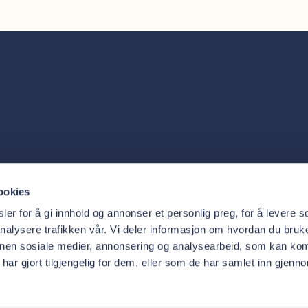
Tjenester
Oris Den
ookies
Behandlinger
Om 
Priser
Akt
er for å gi innhold og annonser et personlig preg, for å levere s
Trygg
Adm
nalysere trafikken vår. Vi deler informasjon om hvordan du bruke
nnen sosiale medier, annonsering og analysearbeid, som kan ko
ar gjort tilgjengelig for dem, eller som de har samlet inn gjenn