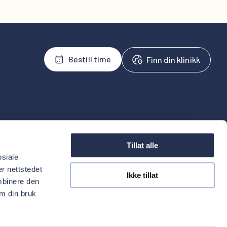
Bestill time
Finn din klinikk
tal
For behandlere
oss
Henvis
Tillat alle
uelt
osiale
inistrasjon
r nettstedet
Ikke tillat
mbinere den
om din bruk