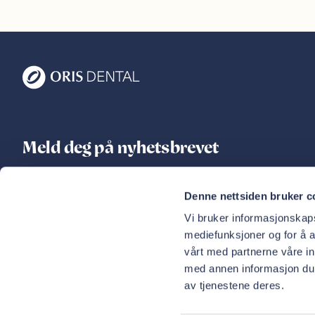
Meld deg på nyhetsbrevet
Ferske nyheter, tips til tannhelse og unike tilbud rett i
Denne nettsiden bruker c
innboksen
Vi bruker informasjonskapsl
E-postadresse
mediefunksjoner og for å a
Meld meg på
vårt med partnerne våre i
med annen informasjon du h
av tjenestene deres.