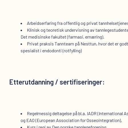
Arbeidserfaring fra offentlig og privat tannhelsetjene
Klinisk og teoretisk undervisning av tannlegestudent
Det medisinske fakultet (farmasi, ernæring).
Privat praksis Tannteam på Nesttun, hvor det er god
spesialist i endodonti (rotfylling)
Etterutdanning / sertifiseringer:
Regelmessig deltagelse på bl.a. IADR (International A
og EAO (European Association for Osseointegration),
Kurs i regi av Den norske tannlegeforening.