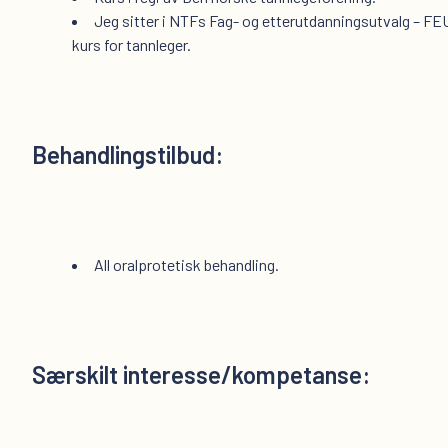
Jeg sitter i NTFs Fag- og etterutdanningsutvalg – FE
kurs for tannleger.
Behandlingstilbud:
All oralprotetisk behandling.
Særskilt interesse/kompetanse: