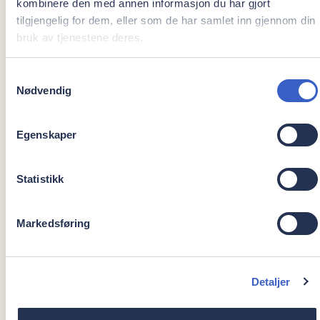
kombinere den med annen informasjon du har gjort
Ph.D ved UiT Norges Arktiske Universitet 2020
tilgjengelig for dem, eller som de har samlet inn gjennom din
Pedagogisk Basiskompetanse for høyere
bruk av tjenestene deres.
utdanning, Result, UiT (200 hours) 2022
Samtykkevalg
Nødvendig
JOBB
Egenskaper
2008-2009 Spesialist i oral kirurgi og oral medisin,
Statistikk
Ålesund sykehus
2008-2009 Spesialist i oral kirurgi og oral medisin,
Apollonia tannklinikk
Markedsføring
2009- Privat praksis Harstadtannlegene
2009 – Spesialist i oral kirurgi og oral medisin, ØNH-
KJEVE-avdelingen, Universitetssykehuset Nord-Norge
Detaljer
(UNN) &
Tannhelsetjenestens Kompetansesenter for Nord-
Norge (TKNN)