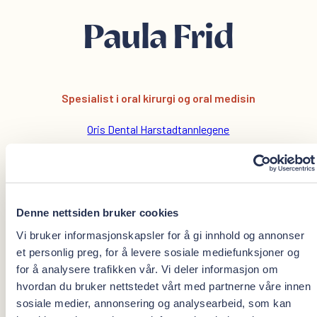
Paula Frid
Spesialist i oral kirurgi og oral medisin
Oris Dental Harstadtannlegene
paula.frid@orisdental.no
UTDANNING
Denne nettsiden bruker cookies
Vi bruker informasjonskapsler for å gi innhold og annonser
et personlig preg, for å levere sosiale mediefunksjoner og
Uteksaminert cand. odont. ved Gøteborgs
for å analysere trafikken vår. Vi deler informasjon om
Universitet 1997
hvordan du bruker nettstedet vårt med partnerne våre innen
Spesialist i oral kirurgi og oral medisin ved
sosiale medier, annonsering og analysearbeid, som kan
Universitetet i Bergen 2008