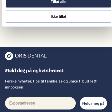
Tillat alle
2020- Førsteamanuensis, IKO, UiT Norges Arktiske
Universitet
Ikke tillat
2024- Nestleder, IKO, IKO, UiT Norges Arktiske
Universitet
Meld deg på nyhetsbrevet
Ferske nyheter, tips til tannhelse og unike tilbud rett i
innboksen
E-postadresse
Meld meg på