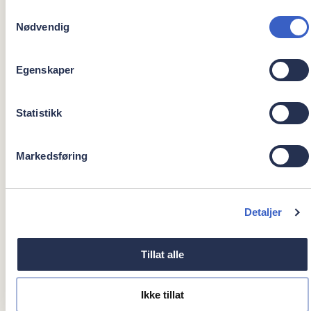
1989-1990 Sudentstipendiat Universistetet i Bergen
Samtykkevalg
1991-1992 Tannlege i Forsvaret, Løytnant
Nødvendig
1992-1996 Stipendiat Universitetet i Bergen
1996-1998 Forsker ved Universitetet i Bergen
Egenskaper
1991-1999 Tannlege Ålesund
1992-1996 Tannlege Sotra
1996-1999 Kjeveortoped Sotra
Statistikk
1999-2018 Grunnlegger, eier og kjeveortoped av / ved
Apollonia Tannklinikk
Markedsføring
2018-2024 Kjeveortoped Colosseum Ålesund
2024-dd. Kjeveortoped Oris Dental Moa
1991-2024 Omfattende kurs i konvensjonell
kjeveortopedi, usynlig tannregulering og
Detaljer
skinnebehandling i Norge og internasjonalt.
Veiledet fire spesialistkandidater ved Universitetet i
Tillat alle
Bergen
Ikke tillat