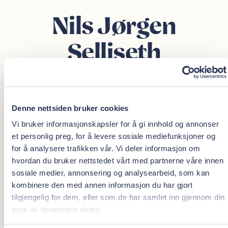
Nils Jørgen
Selliseth
Spesialist i kjeveortopedi
Denne nettsiden bruker cookies
Oris Dental Moa
Vi bruker informasjonskapsler for å gi innhold og annonser
et personlig preg, for å levere sosiale mediefunksjoner og
Oris Dental Sirkus Shopping
for å analysere trafikken vår. Vi deler informasjon om
hvordan du bruker nettstedet vårt med partnerne våre innen
nils.selliseth@orisdental.no
sosiale medier, annonsering og analysearbeid, som kan
kombinere den med annen informasjon du har gjort
Cand. odont., Odontologisk Fakultet, Universitet i
tilgjengelig for dem, eller som de har samlet inn gjennom din
Bergen 1991
bruk av tjenestene deres.
Dr. odont., Universitetet i Bergen 1996
Spesialist i kjeveortopedi 1999