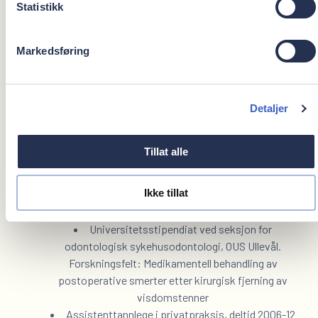
Statistikk
Du kan når som helst melde deg av vårt nyhetsbrev.
Dagene byr på variasjon i arbeidsoppgaver og utfordringer.
Markedsføring
Annet
Detaljer
Tillat alle
Tillatelse til bruk av lystgass-sedasjon. Kurs UiO
Ikke tillat
2004
Offentlig tannhelsetjeneste Indre Namdal 2004-06
Universitetsstipendiat ved seksjon for
odontologisk sykehusodontologi, OUS Ullevål.
Forskningsfelt: Medikamentell behandling av
postoperative smerter etter kirurgisk fjerning av
visdomstenner
Assistenttannlege i privatpraksis, deltid 2006-12