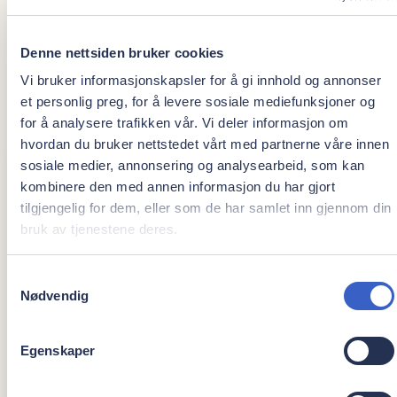
Spesialisering i
Denne nettsiden bruker cookies
Vi bruker informasjonskapsler for å gi innhold og annonser
Oral kirurgi og oral medisin (2011-2016)
et personlig preg, for å levere sosiale mediefunksjoner og
for å analysere trafikken vår. Vi deler informasjon om
hvordan du bruker nettstedet vårt med partnerne våre innen
sosiale medier, annonsering og analysearbeid, som kan
Det beste med jobben er
kombinere den med annen informasjon du har gjort
tilgjengelig for dem, eller som de har samlet inn gjennom din
Vinn tannsjekk hver
bruk av tjenestene deres.
måned og motta nyheter
Å få lov til å utvikle seg faglig sammen med alle de flinke
Samtykkevalg
kollegaene i Oris
Vær med i trekningen av tannsjekk til en verdi av
Nødvendig
1290 kr. Vi trekker ny vinner hver måned.
Egenskaper
Jeg trives godt når
Ja, jeg vil delta!