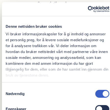
Spesialisering
Denne nettsiden bruker cookies
Allmennpraktiserende tannlege
Vi bruker informasjonskapsler for å gi innhold og annonser
et personlig preg, for å levere sosiale mediefunksjoner og
for å analysere trafikken vår. Vi deler informasjon om
Det beste med jobben
hvordan du bruker nettstedet vårt med partnerne våre innen
sosiale medier, annonsering og analysearbeid, som kan
kombinere den med annen informasjon du har gjort
tilgjengelig for dem, eller som de har samlet inn gjennom din
Å møte mennesker og behandle tenner på en så
bruk av tjenestene deres.
skånsom måte som mulig, med minst mulig inngrep.
Samtykkevalg
Nødvendig
Arbeidserfaring
Egenskaper